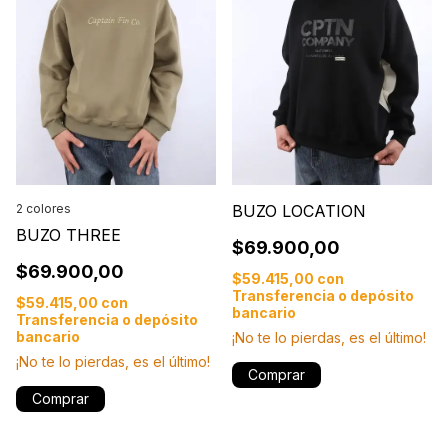
2 colores
BUZO LOCATION
BUZO THREE
$69.900,00
$69.900,00
$59.415,00
con
Transferencia o depósito
$59.415,00
con
bancario
Transferencia o depósito
bancario
¡No te lo pierdas, es el último!
¡No te lo pierdas, es el último!
Comprar
Comprar