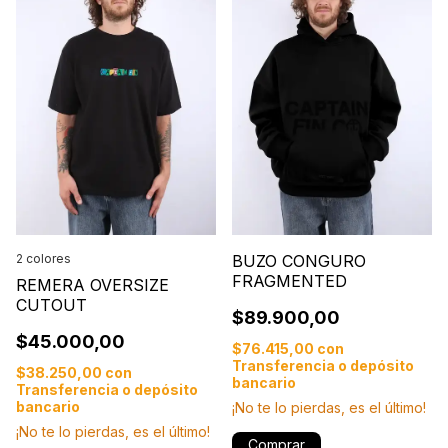
2 colores
BUZO CONGURO
FRAGMENTED
REMERA OVERSIZE
CUTOUT
$89.900,00
$45.000,00
$76.415,00
con
Transferencia o depósito
$38.250,00
con
bancario
Transferencia o depósito
bancario
¡No te lo pierdas, es el último!
¡No te lo pierdas, es el último!
Comprar