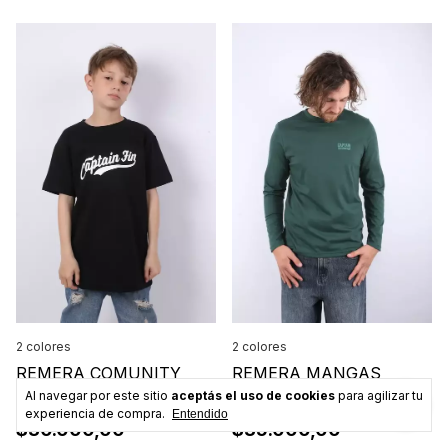
2 colores
2 colores
REMERA COMUNITY
REMERA MANGAS
COLLEGE LOGO JR
LARGAS DEEP OCEAN
Al navegar por este sitio
aceptás el uso de cookies
para agilizar tu
experiencia de compra.
Entendido
$30.000,00
$35.000,00