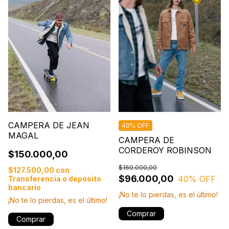
CAMPERA DE JEAN
40% OFF
MAGAL
CAMPERA DE
CORDEROY ROBINSON
$150.000,00
$160.000,00
$127.500,00
con
$96.000,00
40
% OFF
Transferencia o depósito
bancario
¡No te lo pierdas, es el último!
¡No te lo pierdas, es el último!
Comprar
Comprar