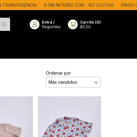
RANSFERENCIA
6 SIN INTERES CON - GO CUOTAS
ENVIO GR
Entrá
/
Carrito
(
0
)
Registráte
$0,00
Ordenar por