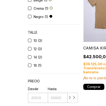
Beige (1)
Crema (1)
Negro (1)
TALLE
10 (3)
CAMISA KI
12 (3)
$42.500,
14 (2)
$36.125,00
c
16 (1)
Transferenci
bancario
¡No te lo pierd
PRECIO
Comprar
Desde
Hasta