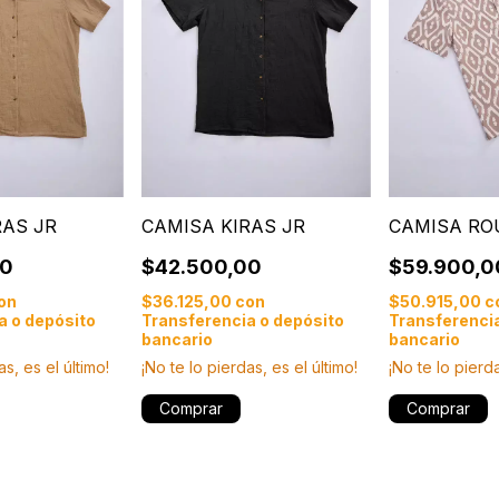
RAS JR
CAMISA KIRAS JR
CAMISA RO
00
$42.500,00
$59.900,0
on
$36.125,00
con
$50.915,00
c
a o depósito
Transferencia o depósito
Transferencia
bancario
bancario
as, es el último!
¡No te lo pierdas, es el último!
¡No te lo pierda
Comprar
Comprar