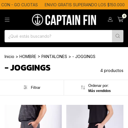
 CON - GO CUOTAS
ENVIO GRATIS SUPERANDO LOS $150.000
0
Inicio
>
HOMBRE
>
PANTALONES
>
- JOGGINGS
- JOGGINGS
4 productos
Ordenar por:
Filtrar
Más vendidos