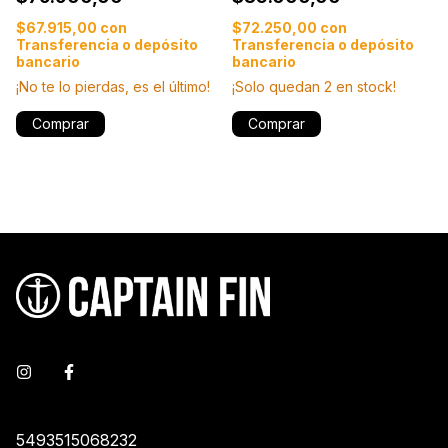
$67.915,00
con
$72.250,00
con
Transferencia o depósito
Transferencia o depósito
bancario
bancario
¡No te lo pierdas, es el último!
¡Solo quedan
2
en stock!
Comprar
Comprar
5493515068232