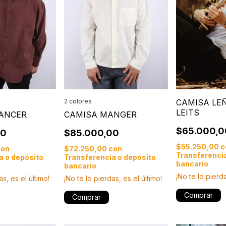
CAMISA LE
2 colores
LEITS
TANCER
CAMISA MANGER
$65.000,0
00
$85.000,00
$55.250,00
c
con
$72.250,00
con
Transferencia
a o depósito
Transferencia o depósito
bancario
bancario
¡No te lo pierda
as, es el último!
¡No te lo pierdas, es el último!
Comprar
Comprar