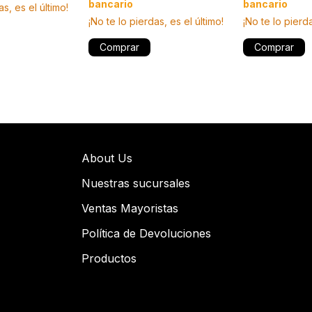
bancario
bancario
as, es el último!
¡No te lo pierda
¡No te lo pierdas, es el último!
Comprar
Comprar
About Us
Nuestras sucursales
Ventas Mayoristas
Política de Devoluciones
Productos