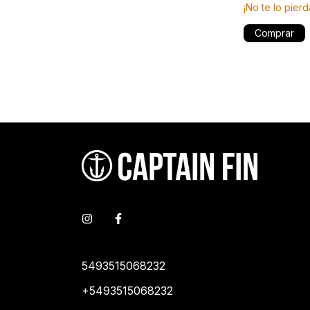
¡No te lo pierd
Comprar
5493515068232
+5493515068232