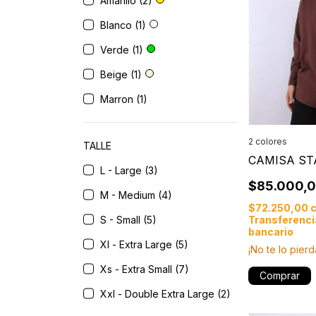
Amarillo (2)
Blanco (1)
Verde (1)
Beige (1)
Marron (1)
2 colores
TALLE
CAMISA S
L - Large (3)
$85.000,
M - Medium (4)
$72.250,00
S - Small (5)
Transferenci
bancario
Xl - Extra Large (5)
¡No te lo pierd
Xs - Extra Small (7)
Comprar
Xxl - Double Extra Large (2)