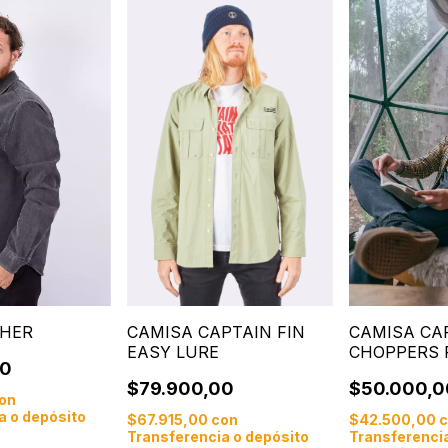
SHER
CAMISA CA
CAMISA CAPTAIN FIN
CHOPPERS 
EASY LURE
00
$50.000,0
$79.900,00
on
a o depósito
$42.500,00
$67.915,00
con
Transferencia
Transferencia o depósito