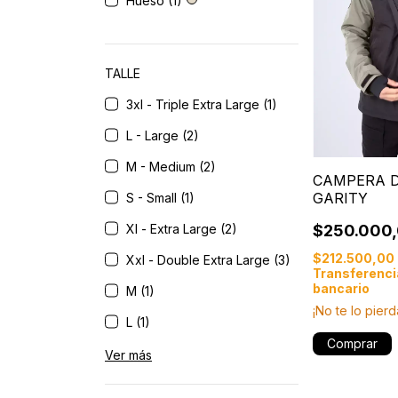
Hueso (1)
TALLE
3xl - Triple Extra Large (1)
L - Large (2)
M - Medium (2)
CAMPERA D
GARITY
S - Small (1)
$250.000
Xl - Extra Large (2)
$212.500,00
Xxl - Double Extra Large (3)
Transferenci
bancario
M (1)
¡No te lo pierd
L (1)
Comprar
Ver más