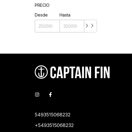
PRECIO
Desde
Hasta
5493515068232
+5493515068232